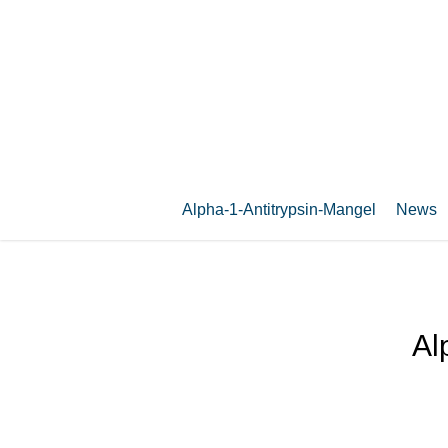
Zum
Hauptinhalt
springen
Alpha-1-Antitrypsin-Mangel
News
Al