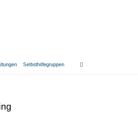
suchen
altungen
Selbsthilfegruppen
ing