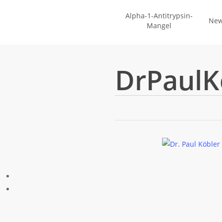
Zum
Alpha-1-Antitrypsin-
Hauptinhalt
Ne
Mangel
springen
DrPaulK