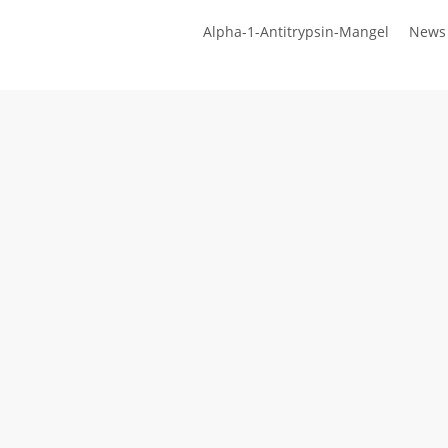
Zum
Alpha-1-Antitrypsin-Mangel
News
Hauptinhalt
springen