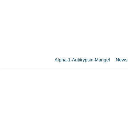
Zum
Hauptinhalt
springen
Alpha-1-Antitrypsin-Mangel
News