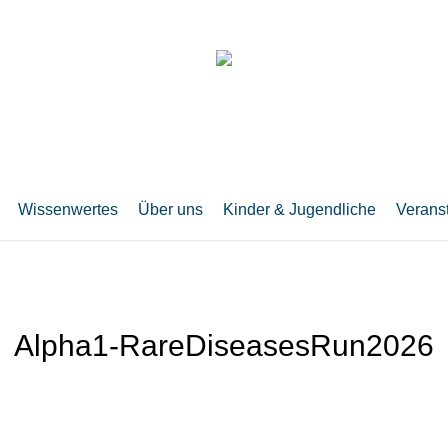
Wissenwertes
Über uns
Kinder & Jugendliche
Verans
Alpha1-RareDiseasesRun2026