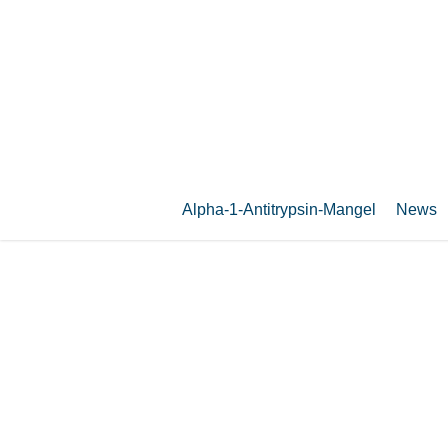
Zum
Hauptinhalt
springen
Alpha-1-Antitrypsin-Mangel
News