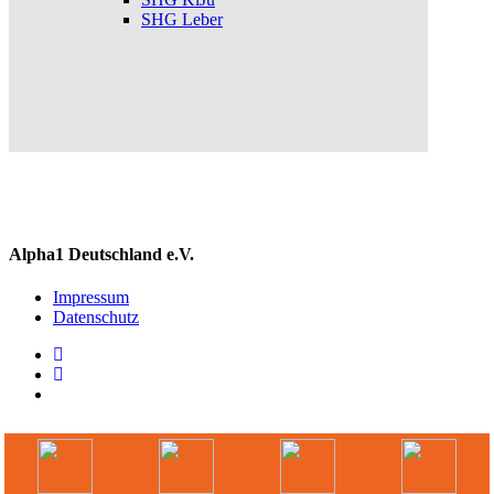
SHG Leber
Alpha1 Deutschland e.V.
Impressum
Datenschutz
linkedin
instagram
spotify
© 2026 Ihr Online Portal für Mitglieder und Interessierte.
German