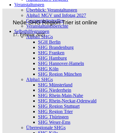
Veranstaltungen
Überblick: Veranstaltungen
Neue
Alpha1 MGV und Infotag 2027
SHG
Gruppenleitertreffen
Region
Neue SHG Region Trier ist online
Veranstaltungsberichte
Trier
Selbsthilfegruppen
ist
17. Februar 2025
Alpha1 SHGs
online
SGH Berlin
SHG Brandenburg
SHG Franken
SHG Hamburg
SHG Hannover-Hameln
SHG Köln
SHG Region München
Alpha1 SHGs
SHG Münsterland
SHG Niederrhein
SHG Rhein-Main-Nahe
SHG Rhein-Neckar-Odenwald
SHG Region Stuttgart
SHG Region Trier
SHG Thüringen
SHG Weser-Ems
Überregionale SHGs
SHG KiJu