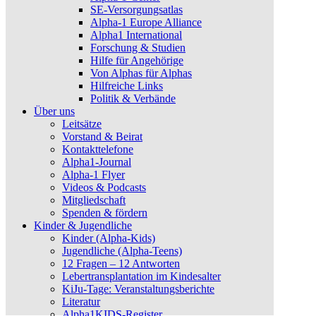
vor
SE-Versorgungsatlas
Alpha-1 Europe Alliance
Alpha1 International
Forschung & Studien
Hilfe für Angehörige
Von Alphas für Alphas
Hilfreiche Links
Politik & Verbände
Über uns
Leitsätze
Vorstand & Beirat
Kontakttelefone
Alpha1-Journal
Alpha-1 Flyer
Videos & Podcasts
Mitgliedschaft
Spenden & fördern
Kinder & Jugendliche
Kinder (Alpha-Kids)
Jugendliche (Alpha-Teens)
12 Fragen – 12 Antworten
Lebertransplantation im Kindesalter
KiJu-Tage: Veranstaltungsberichte
Literatur
Alpha1KIDS-Register