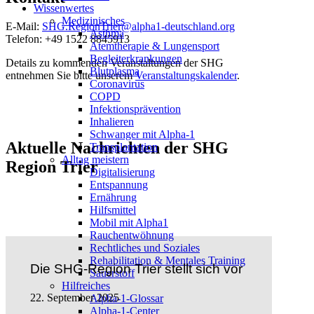
Wissenwertes
Medizinisches
E-Mail:
SHG.RegionTrier@alpha1-deutschland.org
Asthma
Telefon: +49 1522 8845913
Atemtherapie & Lungensport
Begleiterkrankungen
Details zu kommenden Veranstaltungen der SHG
Blutplasma
entnehmen Sie bitte unserem
Veranstaltungskalender
.
Coronavirus
COPD
Infektionsprävention
Inhalieren
Schwanger mit Alpha-1
Aktuelle Nachrichten der SHG
Transplantation
Alltag meistern
Region Trier
Digitalisierung
Entspannung
Ernährung
Hilfsmittel
Mobil mit Alpha1
Rauchentwöhnung
Die
Rechtliches und Soziales
SHG-
Rehabilitation & Mentales Training
Region
Die SHG-Region Trier stellt sich vor
Sauerstoff
Trier
Hilfreiches
stellt
22. September 2025
Alpha-1-Glossar
sich
Alpha-1-Center