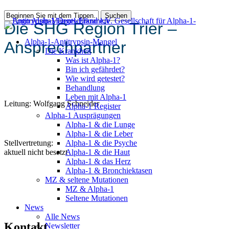
Zum
Suchen
Hauptinhalt
Die SHG Region Trier –
Suche
springen
schließen
Alpha-1-Antitrypsin-Mangel
Ansprechpartner
Die Krankheit
Was ist Alpha-1?
Bin ich gefährdet?
Wie wird getestet?
Behandlung
Leben mit Alpha-1
Leitung: Wolfgang Schneider
Alpha-1 Register
Alpha-1 Ausprägungen
Alpha-1 & die Lunge
Alpha-1 & die Leber
Stellvertretung:
Alpha-1 & die Psyche
aktuell nicht besetzt
Alpha-1 & die Haut
Alpha-1 & das Herz
Alpha-1 & Bronchiektasen
MZ & seltene Mutationen
MZ & Alpha-1
Seltene Mutationen
News
Alle News
Kontakt
Newsletter