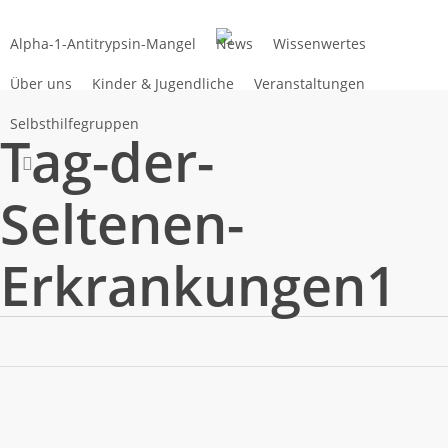
Zum
Hauptinhalt
Alpha-1-Antitrypsin-Mangel
News
Wissenwertes
springen
Über uns
Kinder & Jugendliche
Veranstaltungen
Selbsthilfegruppen
Tag-der-
suchen
Seltenen-
Erkrankungen1