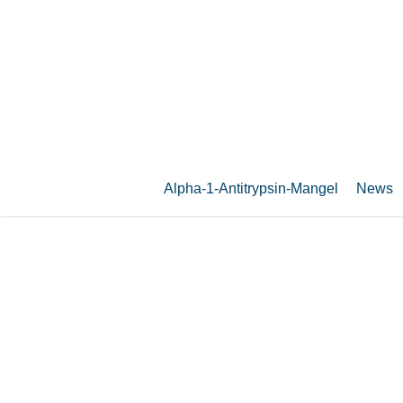
Zum
Hauptinhalt
springen
Alpha-1-Antitrypsin-Mangel
News