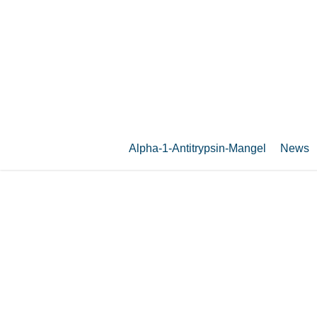
Zum
Hauptinhalt
springen
Alpha-1-Antitrypsin-Mangel
News