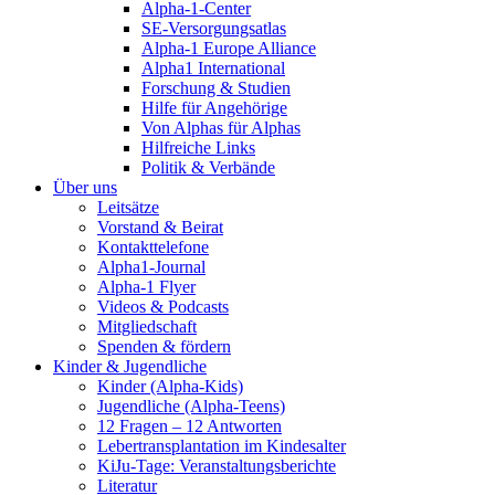
Alpha-1-Center
SE-Versorgungsatlas
Alpha-1 Europe Alliance
Alpha1 International
Forschung & Studien
Hilfe für Angehörige
Von Alphas für Alphas
Hilfreiche Links
Politik & Verbände
Über uns
Leitsätze
Vorstand & Beirat
Kontakttelefone
Alpha1-Journal
Alpha-1 Flyer
Videos & Podcasts
Mitgliedschaft
Spenden & fördern
Kinder & Jugendliche
Kinder (Alpha-Kids)
Jugendliche (Alpha-Teens)
12 Fragen – 12 Antworten
Lebertransplantation im Kindesalter
KiJu-Tage: Veranstaltungsberichte
Literatur