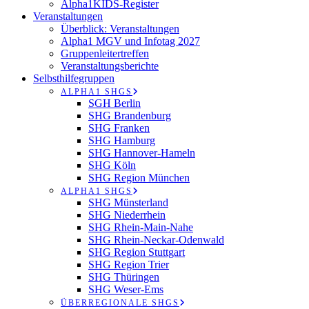
Alpha1KIDS-Register
Veranstaltungen
Überblick: Veranstaltungen
Alpha1 MGV und Infotag 2027
Gruppenleitertreffen
Veranstaltungsberichte
Selbsthilfegruppen
ALPHA1 SHGS
SGH Berlin
SHG Brandenburg
SHG Franken
SHG Hamburg
SHG Hannover-Hameln
SHG Köln
SHG Region München
ALPHA1 SHGS
SHG Münsterland
SHG Niederrhein
SHG Rhein-Main-Nahe
SHG Rhein-Neckar-Odenwald
SHG Region Stuttgart
SHG Region Trier
SHG Thüringen
SHG Weser-Ems
ÜBERREGIONALE SHGS