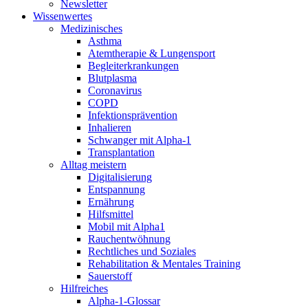
Newsletter
Wissenwertes
Medizinisches
Asthma
Atemtherapie & Lungensport
Begleiterkrankungen
Blutplasma
Coronavirus
COPD
Infektionsprävention
Inhalieren
Schwanger mit Alpha-1
Transplantation
Alltag meistern
Digitalisierung
Entspannung
Ernährung
Hilfsmittel
Mobil mit Alpha1
Rauchentwöhnung
Rechtliches und Soziales
Rehabilitation & Mentales Training
Sauerstoff
Hilfreiches
Alpha-1-Glossar