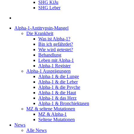
SHG KiJu
SHG Leber
suchen
Alpha-1-Antitrypsin-Mangel
Die Krankheit
Was ist Alpha-1?
Bin ich gefährdet?
Wie wird getestet?
Behandlung
Leben mit Alpha-1
Alpha-1 Register
Alpha-1 Ausprägungen
Alpha-1 & die Lunge
Alpha-1 & die Leber
Alpha-1 & die Psyche
Alpha-1 & die Haut
Alpha-1 & das Herz
Alpha-1 & Bronchiektasen
MZ & seltene Mutationen
MZ & Alpha-1
Seltene Mutationen
News
Alle News