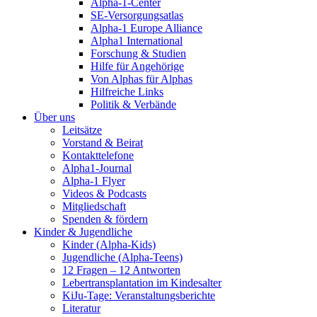
Alpha-1-Center
SE-Versorgungsatlas
Alpha-1 Europe Alliance
Alpha1 International
Forschung & Studien
Hilfe für Angehörige
Von Alphas für Alphas
Hilfreiche Links
Politik & Verbände
Über uns
Leitsätze
Vorstand & Beirat
Kontakttelefone
Alpha1-Journal
Alpha-1 Flyer
Videos & Podcasts
Mitgliedschaft
Spenden & fördern
Kinder & Jugendliche
Kinder (Alpha-Kids)
Jugendliche (Alpha-Teens)
12 Fragen – 12 Antworten
Lebertransplantation im Kindesalter
KiJu-Tage: Veranstaltungsberichte
Literatur