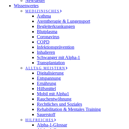
Newsletter
Wissenwertes
MEDIZINISCHES
Asthma
Atemtherapie & Lungensport
Begleiterkrankungen
Blutplasma
Coronavirus
COPD
Infektionsprävention
Inhalieren
Schwanger mit Alpha-1
Transplantation
ALLTAG MEISTERN
Digitalisierung
Entspannung
Ernährung
Hilfsmittel
Mobil mit Alpha1
Rauchentwöhnung
Rechtliches und Soziales
Rehabilitation & Mentales Training
Sauerstoff
HILFREICHES
Alpha-1-Glossar