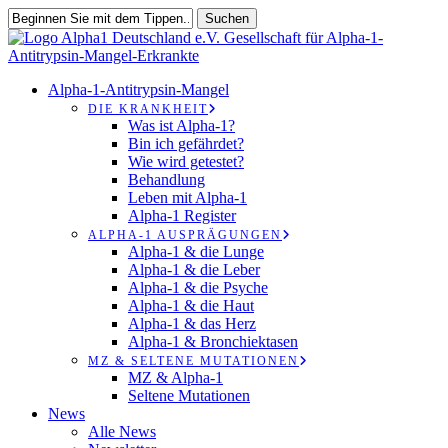
Zum
Suchen
Hauptinhalt
Suche
springen
schließen
suchen
Speisekarte
Alpha-1-Antitrypsin-Mangel
DIE KRANKHEIT
Was ist Alpha-1?
Bin ich gefährdet?
Wie wird getestet?
Behandlung
Leben mit Alpha-1
Alpha-1 Register
ALPHA-1 AUSPRÄGUNGEN
Alpha-1 & die Lunge
Alpha-1 & die Leber
Alpha-1 & die Psyche
Alpha-1 & die Haut
Alpha-1 & das Herz
Alpha-1 & Bronchiektasen
MZ & SELTENE MUTATIONEN
MZ & Alpha-1
Seltene Mutationen
News
Alle News