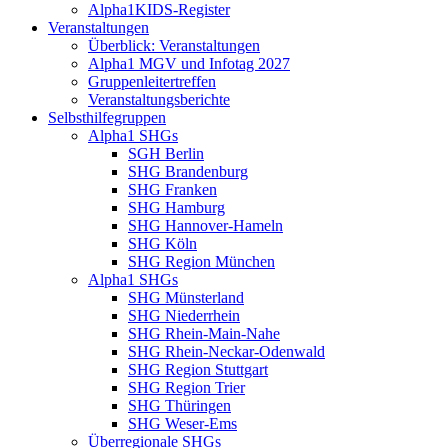
Alpha1KIDS-Register
Veranstaltungen
Überblick: Veranstaltungen
Alpha1 MGV und Infotag 2027
Gruppenleitertreffen
Veranstaltungsberichte
Selbsthilfegruppen
Alpha1 SHGs
SGH Berlin
SHG Brandenburg
SHG Franken
SHG Hamburg
SHG Hannover-Hameln
SHG Köln
SHG Region München
Alpha1 SHGs
SHG Münsterland
SHG Niederrhein
SHG Rhein-Main-Nahe
SHG Rhein-Neckar-Odenwald
SHG Region Stuttgart
SHG Region Trier
SHG Thüringen
SHG Weser-Ems
Überregionale SHGs