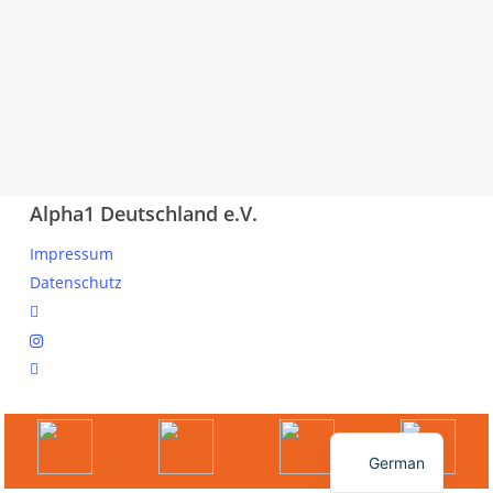
Alpha1 Deutschland e.V.
Impressum
Datenschutz
linkedin
instagram
spotify
© 2026 Ihr Online Portal für Mitglieder und Interessierte.
English
German