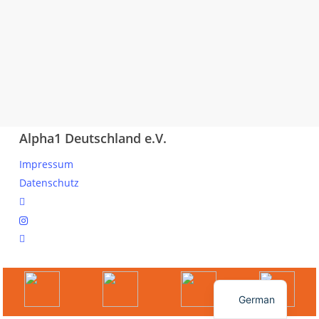
Alpha1 Deutschland e.V.
Impressum
Datenschutz
linkedin
instagram
spotify
© 2026 Ihr Online Portal für Mitglieder und Interessierte.
English
German