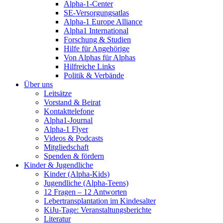
Alpha-1-Center
SE-Versorgungsatlas
Alpha-1 Europe Alliance
Alpha1 International
Forschung & Studien
Hilfe für Angehörige
Von Alphas für Alphas
Hilfreiche Links
Politik & Verbände
Über uns
Leitsätze
Vorstand & Beirat
Kontakttelefone
Alpha1-Journal
Alpha-1 Flyer
Videos & Podcasts
Mitgliedschaft
Spenden & fördern
Kinder & Jugendliche
Kinder (Alpha-Kids)
Jugendliche (Alpha-Teens)
12 Fragen – 12 Antworten
Lebertransplantation im Kindesalter
KiJu-Tage: Veranstaltungsberichte
Literatur