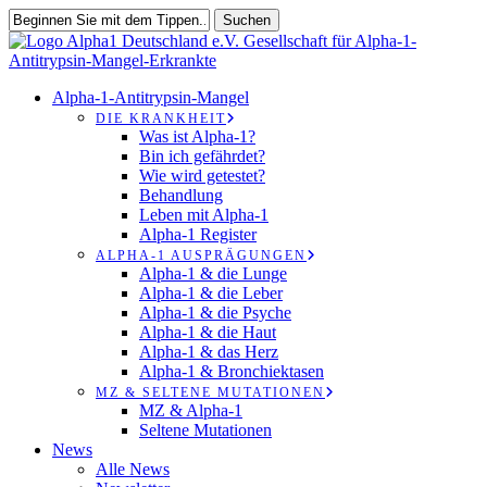
Zum
Suchen
Hauptinhalt
Suche
springen
schließen
suchen
Speisekarte
Alpha-1-Antitrypsin-Mangel
DIE KRANKHEIT
Was ist Alpha-1?
Bin ich gefährdet?
Wie wird getestet?
Behandlung
Leben mit Alpha-1
Alpha-1 Register
ALPHA-1 AUSPRÄGUNGEN
Alpha-1 & die Lunge
Alpha-1 & die Leber
Alpha-1 & die Psyche
Alpha-1 & die Haut
Alpha-1 & das Herz
Alpha-1 & Bronchiektasen
MZ & SELTENE MUTATIONEN
MZ & Alpha-1
Seltene Mutationen
News
Alle News