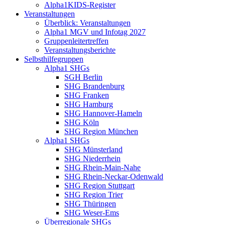
Alpha1KIDS-Register
Veranstaltungen
Überblick: Veranstaltungen
Alpha1 MGV und Infotag 2027
Gruppenleitertreffen
Veranstaltungsberichte
Selbsthilfegruppen
Alpha1 SHGs
SGH Berlin
SHG Brandenburg
SHG Franken
SHG Hamburg
SHG Hannover-Hameln
SHG Köln
SHG Region München
Alpha1 SHGs
SHG Münsterland
SHG Niederrhein
SHG Rhein-Main-Nahe
SHG Rhein-Neckar-Odenwald
SHG Region Stuttgart
SHG Region Trier
SHG Thüringen
SHG Weser-Ems
Überregionale SHGs