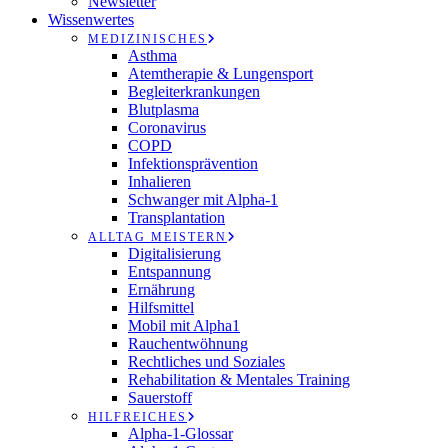
Newsletter
Wissenwertes
MEDIZINISCHES
Asthma
Atemtherapie & Lungensport
Begleiterkrankungen
Blutplasma
Coronavirus
COPD
Infektionsprävention
Inhalieren
Schwanger mit Alpha-1
Transplantation
ALLTAG MEISTERN
Digitalisierung
Entspannung
Ernährung
Hilfsmittel
Mobil mit Alpha1
Rauchentwöhnung
Rechtliches und Soziales
Rehabilitation & Mentales Training
Sauerstoff
HILFREICHES
Alpha-1-Glossar