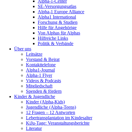
Alpha-1-Center
SE-Versorgungsatlas
Alpha-1 Europe Alliance
Alpha1 International
Forschung & Studien
Hilfe für Angehörige
Von Alphas für Alphas
Hilfreiche Links
Politik & Verbände
Über uns
Leitsätze
Vorstand & Beirat
Kontakttelefone
Alpha1-Journal
Alpha-1 Flyer
Videos & Podcasts
Mitgliedschaft
Spenden & fördern
Kinder & Jugendliche
Kinder (Alpha-Kids)
Jugendliche (Alpha-Teens)
12 Fragen – 12 Antworten
Lebertransplantation im Kindesalter
KiJu-Tage: Veranstaltungsberichte
Literatur