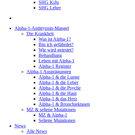
SHG KiJu
SHG Leber
suchen
Alpha-1-Antitrypsin-Mangel
Die Krankheit
Was ist Alpha-1?
Bin ich gefährdet?
Wie wird getestet?
Behandlung
Leben mit Alpha-1
Alpha-1 Register
Alpha-1 Ausprägungen
Alpha-1 & die Lunge
Alpha-1 & die Leber
Alpha-1 & die Psyche
Alpha-1 & die Haut
Alpha-1 & das Herz
Alpha-1 & Bronchiektasen
MZ & seltene Mutationen
MZ & Alpha-1
Seltene Mutationen
News
Alle News