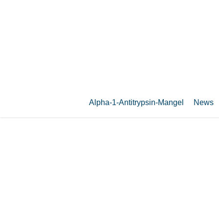
Zum
Hauptinhalt
springen
Alpha-1-Antitrypsin-Mangel
News