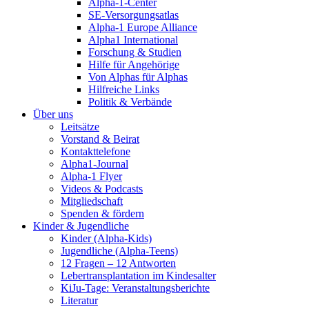
Alpha-1-Center
SE-Versorgungsatlas
Alpha-1 Europe Alliance
Alpha1 International
Forschung & Studien
Hilfe für Angehörige
Von Alphas für Alphas
Hilfreiche Links
Politik & Verbände
Über uns
Leitsätze
Vorstand & Beirat
Kontakttelefone
Alpha1-Journal
Alpha-1 Flyer
Videos & Podcasts
Mitgliedschaft
Spenden & fördern
Kinder & Jugendliche
Kinder (Alpha-Kids)
Jugendliche (Alpha-Teens)
12 Fragen – 12 Antworten
Lebertransplantation im Kindesalter
KiJu-Tage: Veranstaltungsberichte
Literatur