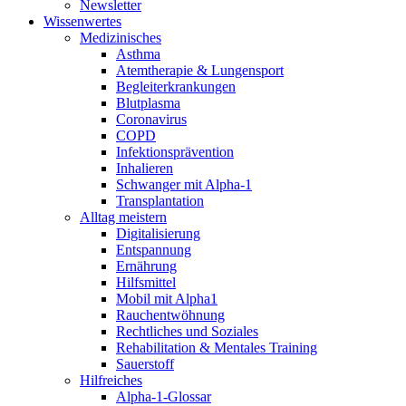
Newsletter
Wissenwertes
Medizinisches
Asthma
Atemtherapie & Lungensport
Begleiterkrankungen
Blutplasma
Coronavirus
COPD
Infektionsprävention
Inhalieren
Schwanger mit Alpha-1
Transplantation
Alltag meistern
Digitalisierung
Entspannung
Ernährung
Hilfsmittel
Mobil mit Alpha1
Rauchentwöhnung
Rechtliches und Soziales
Rehabilitation & Mentales Training
Sauerstoff
Hilfreiches
Alpha-1-Glossar