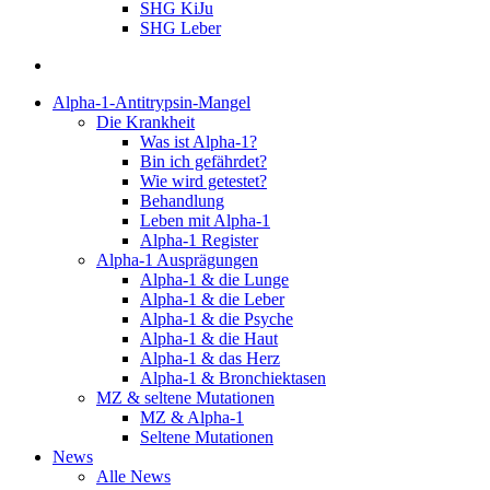
SHG KiJu
SHG Leber
suchen
Alpha-1-Antitrypsin-Mangel
Die Krankheit
Was ist Alpha-1?
Bin ich gefährdet?
Wie wird getestet?
Behandlung
Leben mit Alpha-1
Alpha-1 Register
Alpha-1 Ausprägungen
Alpha-1 & die Lunge
Alpha-1 & die Leber
Alpha-1 & die Psyche
Alpha-1 & die Haut
Alpha-1 & das Herz
Alpha-1 & Bronchiektasen
MZ & seltene Mutationen
MZ & Alpha-1
Seltene Mutationen
News
Alle News