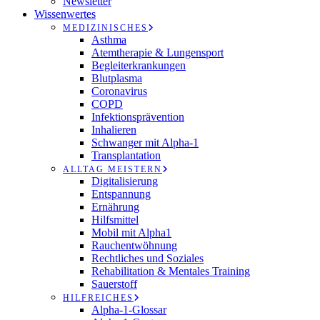
Newsletter
Wissenwertes
MEDIZINISCHES
Asthma
Atemtherapie & Lungensport
Begleiterkrankungen
Blutplasma
Coronavirus
COPD
Infektionsprävention
Inhalieren
Schwanger mit Alpha-1
Transplantation
ALLTAG MEISTERN
Digitalisierung
Entspannung
Ernährung
Hilfsmittel
Mobil mit Alpha1
Rauchentwöhnung
Rechtliches und Soziales
Rehabilitation & Mentales Training
Sauerstoff
HILFREICHES
Alpha-1-Glossar