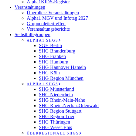
Alpha1KIDS-Register
Veranstaltungen
Überblick: Veranstaltungen
Alpha1 MGV und Infotag 2027
Gruppenleitertreffen
Veranstaltungsberichte
Selbsthilfegruppen
ALPHA1 SHGS
SGH Berlin
SHG Brandenburg
SHG Franken
SHG Hamburg
SHG Hannover-Hameln
SHG Köln
SHG Region München
ALPHA1 SHGS
SHG Münsterland
SHG Niederrhein
SHG Rhein-Main-Nahe
SHG Rhein-Neckar-Odenwald
SHG Region Stuttgart
SHG Region Trier
SHG Thüringen
SHG Weser-Ems
ÜBERREGIONALE SHGS