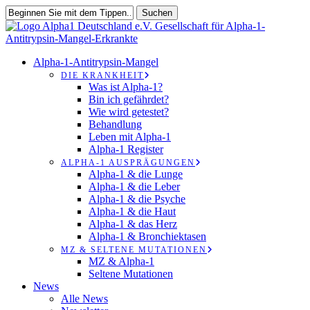
Zum
Suchen
Hauptinhalt
Suche
springen
schließen
suchen
Speisekarte
Alpha-1-Antitrypsin-Mangel
DIE KRANKHEIT
Was ist Alpha-1?
Bin ich gefährdet?
Wie wird getestet?
Behandlung
Leben mit Alpha-1
Alpha-1 Register
ALPHA-1 AUSPRÄGUNGEN
Alpha-1 & die Lunge
Alpha-1 & die Leber
Alpha-1 & die Psyche
Alpha-1 & die Haut
Alpha-1 & das Herz
Alpha-1 & Bronchiektasen
MZ & SELTENE MUTATIONEN
MZ & Alpha-1
Seltene Mutationen
News
Alle News