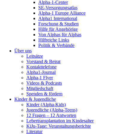
Alpha-1-Center
SE-Versorgungsatlas
Alpha-1 Europe Alliance
Alpha1 International
Forschung & Studien
Hilfe für Angehörige
Von Alphas für Alphas
Hilfreiche Links
Politik & Verbände
Über uns
Leitsätze
Vorstand & Beirat
Kontakttelefone
Alpha1-Journal
Alpha-1 Flyer
Videos & Podcasts
Mitgliedschaft
Spenden & fördern
Kinder & Jugendliche
Kinder (Alpha-Kids)
Jugendliche (Alpha-Teens)
12 Fragen – 12 Antworten
Lebertransplantation im Kindesalter
KiJu-Tage: Veranstaltungsberichte
Literatur