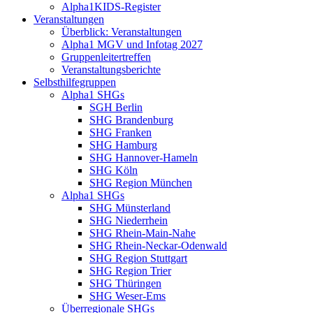
Alpha1KIDS-Register
Veranstaltungen
Überblick: Veranstaltungen
Alpha1 MGV und Infotag 2027
Gruppenleitertreffen
Veranstaltungsberichte
Selbsthilfegruppen
Alpha1 SHGs
SGH Berlin
SHG Brandenburg
SHG Franken
SHG Hamburg
SHG Hannover-Hameln
SHG Köln
SHG Region München
Alpha1 SHGs
SHG Münsterland
SHG Niederrhein
SHG Rhein-Main-Nahe
SHG Rhein-Neckar-Odenwald
SHG Region Stuttgart
SHG Region Trier
SHG Thüringen
SHG Weser-Ems
Überregionale SHGs