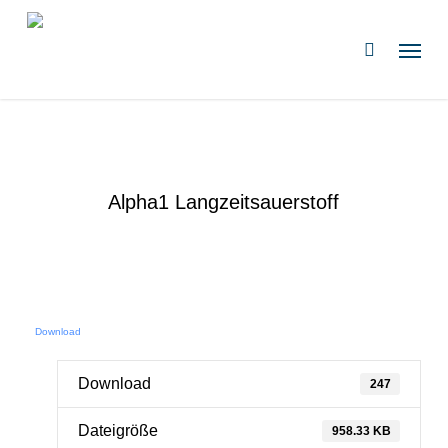
Zum
Hauptinhalt
Speis
suchen
springen
Alpha1 Langzeitsauerstoff
Download
Download
247
Dateigröße
958.33 KB