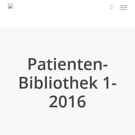
Speis
Zum
Hauptinhalt
suchen
springen
Patienten-
Bibliothek 1-
2016