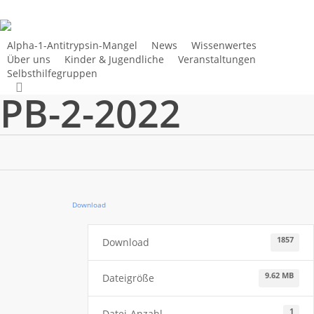
Zum
Hauptinhalt
springen
Alpha-1-Antitrypsin-Mangel
News
Wissenwertes
Über uns
Kinder & Jugendliche
Veranstaltungen
Selbsthilfegruppen
suchen
PB-2-2022
Download
1857
Download
9.62 MB
Dateigröße
1
Datei-Anzahl