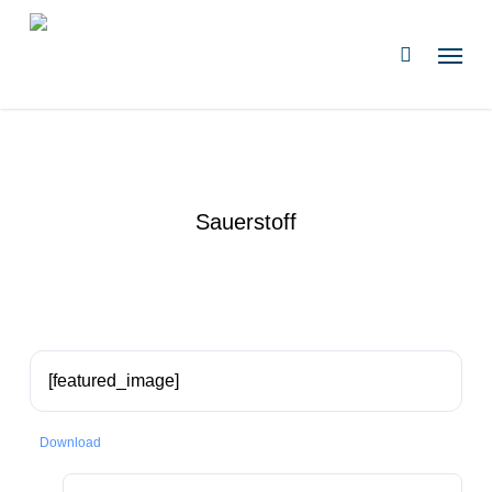
Zum
Hauptinhalt
Speis
suchen
springen
Sauerstoff
[featured_image]
Download