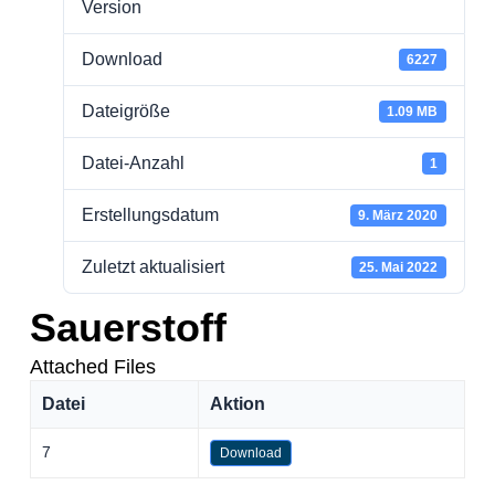
Version
Download
6227
Dateigröße
1.09 MB
Datei-Anzahl
1
Erstellungsdatum
9. März 2020
Zuletzt aktualisiert
25. Mai 2022
Sauerstoff
Attached Files
Datei
Aktion
7
Download