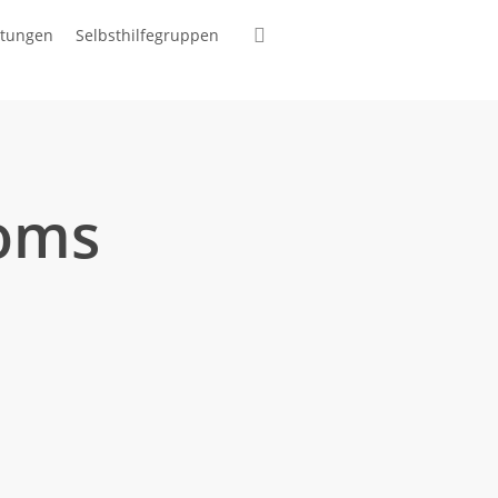
suchen
ltungen
Selbsthilfegruppen
roms