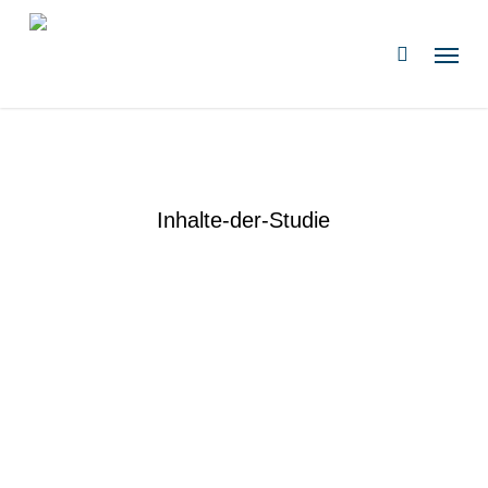
Zum
Hauptinhalt
Speis
suchen
springen
Inhalte-der-Studie