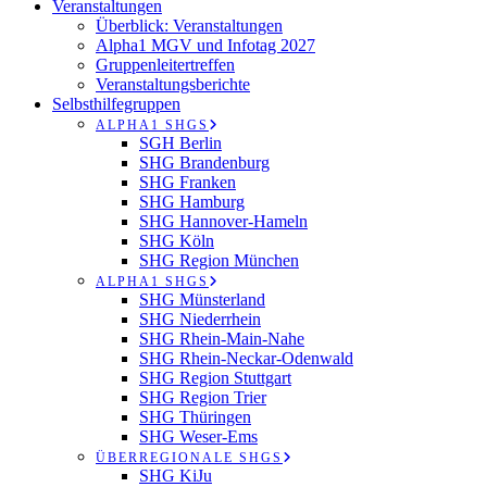
Veranstaltungen
Überblick: Veranstaltungen
Alpha1 MGV und Infotag 2027
Gruppenleitertreffen
Veranstaltungsberichte
Selbsthilfegruppen
ALPHA1 SHGS
SGH Berlin
SHG Brandenburg
SHG Franken
SHG Hamburg
SHG Hannover-Hameln
SHG Köln
SHG Region München
ALPHA1 SHGS
SHG Münsterland
SHG Niederrhein
SHG Rhein-Main-Nahe
SHG Rhein-Neckar-Odenwald
SHG Region Stuttgart
SHG Region Trier
SHG Thüringen
SHG Weser-Ems
ÜBERREGIONALE SHGS
SHG KiJu