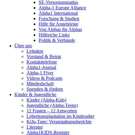
SE-Versorgungsatlas
Alpha-1 Europe Alliance
Alpha1 International
Forschung & Studien
Hilfe für Angehörige
Von Alphas für Alphas
Hilfreiche Links
Politik & Verbände
Über uns
Leitsätze
Vorstand & Beirat
Kontakttelefone
Alpha1-Journal
Alpha-1 Flyer
Videos & Podcasts
Mitgliedschaft
Spenden & fördern
Kinder & Jugendliche
Kinder (Alpha-Kids)
Jugendliche (Alpha-Teens)
12 Fragen – 12 Antworten
Lebertransplantation im Kindesalter
KiJu-Tage: Veranstaltungsberichte
Literatur
Alpha1KIDS-Register