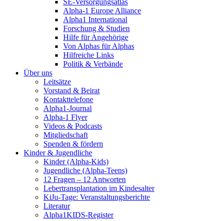
SE-Versorgungsatlas
Alpha-1 Europe Alliance
Alpha1 International
Forschung & Studien
Hilfe für Angehörige
Von Alphas für Alphas
Hilfreiche Links
Politik & Verbände
Über uns
Leitsätze
Vorstand & Beirat
Kontakttelefone
Alpha1-Journal
Alpha-1 Flyer
Videos & Podcasts
Mitgliedschaft
Spenden & fördern
Kinder & Jugendliche
Kinder (Alpha-Kids)
Jugendliche (Alpha-Teens)
12 Fragen – 12 Antworten
Lebertransplantation im Kindesalter
KiJu-Tage: Veranstaltungsberichte
Literatur
Alpha1KIDS-Register