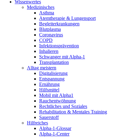
Wissenwertes
Medizinisches
Asthma
Atemtherapie & Lungensport
Begleiterkrankungen
Blutplasma
Coronavirus
COPD
Infektionsprävention
Inhalieren
Schwanger mit Alpha-1
Transplantation
Alltag meistern
Digitalisierung
Entspannung
Ernährung
Hilfsmittel
Mobil mit Alpha1
Rauchentwöhnung
Rechtliches und Soziales
Rehabilitation & Mentales Training
Sauerstoff
Hilfreiches
Alpha-1-Glossar
Alpha-1-Center