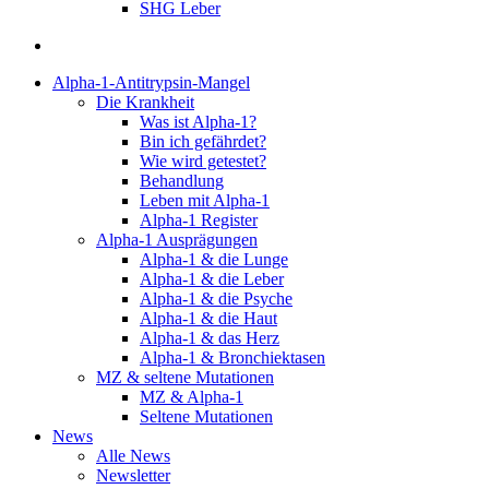
SHG Leber
suchen
Alpha-1-Antitrypsin-Mangel
Die Krankheit
Was ist Alpha-1?
Bin ich gefährdet?
Wie wird getestet?
Behandlung
Leben mit Alpha-1
Alpha-1 Register
Alpha-1 Ausprägungen
Alpha-1 & die Lunge
Alpha-1 & die Leber
Alpha-1 & die Psyche
Alpha-1 & die Haut
Alpha-1 & das Herz
Alpha-1 & Bronchiektasen
MZ & seltene Mutationen
MZ & Alpha-1
Seltene Mutationen
News
Alle News
Newsletter