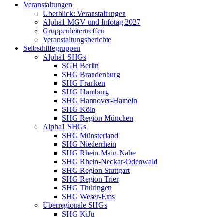
Veranstaltungen
Überblick: Veranstaltungen
Alpha1 MGV und Infotag 2027
Gruppenleitertreffen
Veranstaltungsberichte
Selbsthilfegruppen
Alpha1 SHGs
SGH Berlin
SHG Brandenburg
SHG Franken
SHG Hamburg
SHG Hannover-Hameln
SHG Köln
SHG Region München
Alpha1 SHGs
SHG Münsterland
SHG Niederrhein
SHG Rhein-Main-Nahe
SHG Rhein-Neckar-Odenwald
SHG Region Stuttgart
SHG Region Trier
SHG Thüringen
SHG Weser-Ems
Überregionale SHGs
SHG KiJu