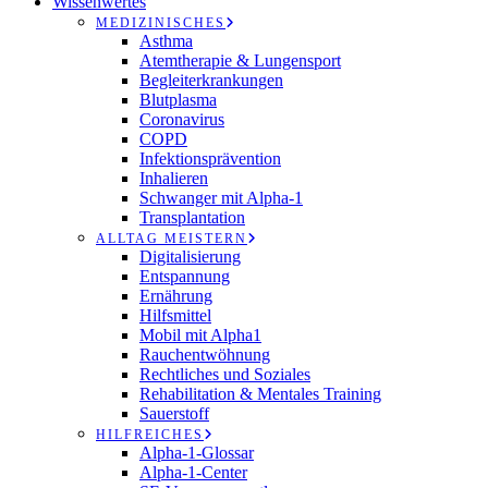
Wissenwertes
MEDIZINISCHES
Asthma
Atemtherapie & Lungensport
Begleiterkrankungen
Blutplasma
Coronavirus
COPD
Infektionsprävention
Inhalieren
Schwanger mit Alpha-1
Transplantation
ALLTAG MEISTERN
Digitalisierung
Entspannung
Ernährung
Hilfsmittel
Mobil mit Alpha1
Rauchentwöhnung
Rechtliches und Soziales
Rehabilitation & Mentales Training
Sauerstoff
HILFREICHES
Alpha-1-Glossar
Alpha-1-Center