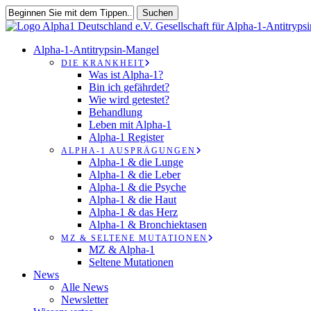
Zum
Suchen
Hauptinhalt
Suche
springen
schließen
suchen
Speisekarte
Alpha-1-Antitrypsin-Mangel
DIE KRANKHEIT
Was ist Alpha-1?
Bin ich gefährdet?
Wie wird getestet?
Behandlung
Leben mit Alpha-1
Alpha-1 Register
ALPHA-1 AUSPRÄGUNGEN
Alpha-1 & die Lunge
Alpha-1 & die Leber
Alpha-1 & die Psyche
Alpha-1 & die Haut
Alpha-1 & das Herz
Alpha-1 & Bronchiektasen
MZ & SELTENE MUTATIONEN
MZ & Alpha-1
Seltene Mutationen
News
Alle News
Newsletter