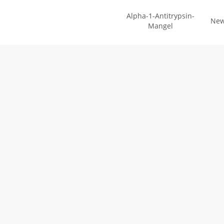
Zum
Alpha-1-Antitrypsin-
Hauptinhalt
Ne
Mangel
springen