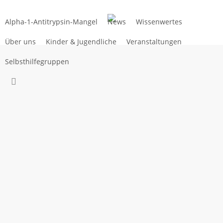
Zum
Hauptinhalt
Alpha-1-Antitrypsin-Mangel
News
Wissenwertes
springen
Über uns
Kinder & Jugendliche
Veranstaltungen
Selbsthilfegruppen
suchen