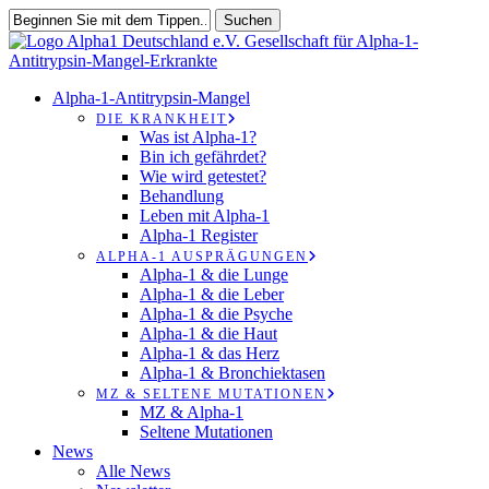
Zum
Suchen
Hauptinhalt
Suche
springen
schließen
suchen
Speisekarte
Alpha-1-Antitrypsin-Mangel
DIE KRANKHEIT
Was ist Alpha-1?
Bin ich gefährdet?
Wie wird getestet?
Behandlung
Leben mit Alpha-1
Alpha-1 Register
ALPHA-1 AUSPRÄGUNGEN
Alpha-1 & die Lunge
Alpha-1 & die Leber
Alpha-1 & die Psyche
Alpha-1 & die Haut
Alpha-1 & das Herz
Alpha-1 & Bronchiektasen
MZ & SELTENE MUTATIONEN
MZ & Alpha-1
Seltene Mutationen
News
Alle News