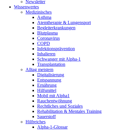
Newsletter
Wissenwertes
Medizinisches
Asthma
Atemtherapie & Lungensport
Begleiterkrankungen
Blutplasma
Coronavirus
COPD
Infektionsprävention
Inhalieren
Schwanger mit Alpha-1
Transplantation
Alltag meistern
Digitalisierung
Entspannung
Ernährung
Hilfsmittel
Mobil mit Alpha1
Rauchentwöhnung
Rechtliches und Soziales
Rehabilitation & Mentales Training
Sauerstoff
Hilfreiches
Alpha-1-Glossar