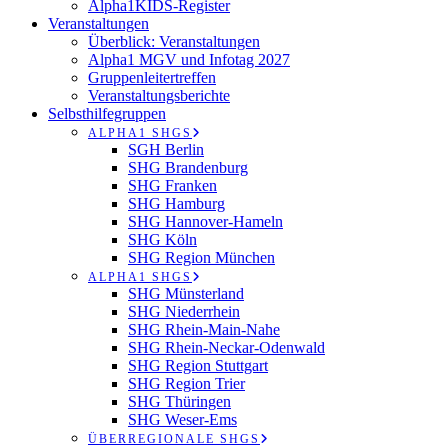
Alpha1KIDS-Register
Veranstaltungen
Überblick: Veranstaltungen
Alpha1 MGV und Infotag 2027
Gruppenleitertreffen
Veranstaltungsberichte
Selbsthilfegruppen
ALPHA1 SHGS
SGH Berlin
SHG Brandenburg
SHG Franken
SHG Hamburg
SHG Hannover-Hameln
SHG Köln
SHG Region München
ALPHA1 SHGS
SHG Münsterland
SHG Niederrhein
SHG Rhein-Main-Nahe
SHG Rhein-Neckar-Odenwald
SHG Region Stuttgart
SHG Region Trier
SHG Thüringen
SHG Weser-Ems
ÜBERREGIONALE SHGS