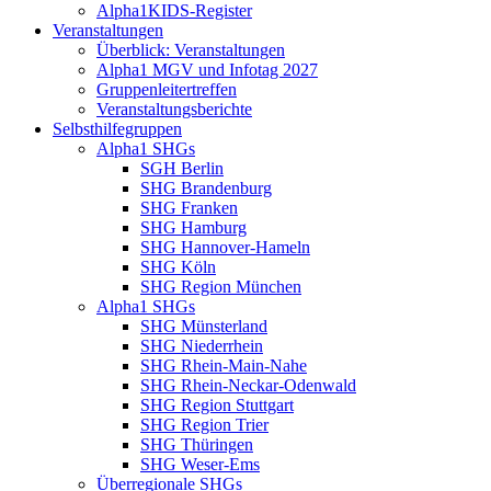
Alpha1KIDS-Register
Veranstaltungen
Überblick: Veranstaltungen
Alpha1 MGV und Infotag 2027
Gruppenleitertreffen
Veranstaltungsberichte
Selbsthilfegruppen
Alpha1 SHGs
SGH Berlin
SHG Brandenburg
SHG Franken
SHG Hamburg
SHG Hannover-Hameln
SHG Köln
SHG Region München
Alpha1 SHGs
SHG Münsterland
SHG Niederrhein
SHG Rhein-Main-Nahe
SHG Rhein-Neckar-Odenwald
SHG Region Stuttgart
SHG Region Trier
SHG Thüringen
SHG Weser-Ems
Überregionale SHGs