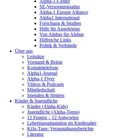
Alpha-1-Center
SE-Versorgungsatlas
Alpha-1 Europe Alliance
Alpha1 International
Forschung & Studien
Hilfe für Angehörige
Von Alphas für Alphas
Hilfreiche Links
Politik & Verbände
Über uns
Leitsätze
Vorstand & Beirat
Kontakttelefone
Alpha1-Journal
Alpha-1 Flyer
Videos & Podcasts
Mitgliedschaft
Spenden & fördern
Kinder & Jugendliche
Kinder (Alpha-Kids)
Jugendliche (Alpha-Teens)
12 Fragen – 12 Antworten
Lebertransplantation im Kindesalter
KiJu-Tage: Veranstaltungsberichte
Literatur