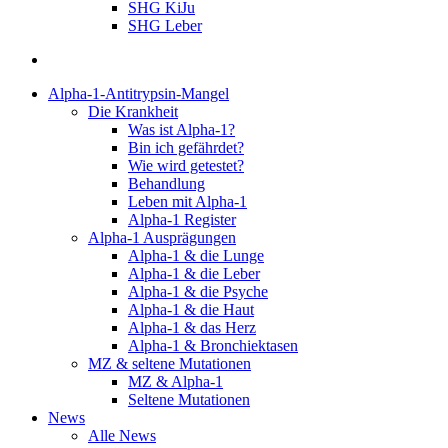
SHG KiJu
SHG Leber
suchen
Alpha-1-Antitrypsin-Mangel
Die Krankheit
Was ist Alpha-1?
Bin ich gefährdet?
Wie wird getestet?
Behandlung
Leben mit Alpha-1
Alpha-1 Register
Alpha-1 Ausprägungen
Alpha-1 & die Lunge
Alpha-1 & die Leber
Alpha-1 & die Psyche
Alpha-1 & die Haut
Alpha-1 & das Herz
Alpha-1 & Bronchiektasen
MZ & seltene Mutationen
MZ & Alpha-1
Seltene Mutationen
News
Alle News