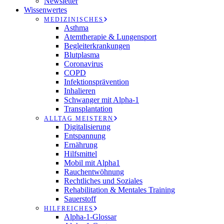
Newsletter
Wissenwertes
MEDIZINISCHES
Asthma
Atemtherapie & Lungensport
Begleiterkrankungen
Blutplasma
Coronavirus
COPD
Infektionsprävention
Inhalieren
Schwanger mit Alpha-1
Transplantation
ALLTAG MEISTERN
Digitalisierung
Entspannung
Ernährung
Hilfsmittel
Mobil mit Alpha1
Rauchentwöhnung
Rechtliches und Soziales
Rehabilitation & Mentales Training
Sauerstoff
HILFREICHES
Alpha-1-Glossar