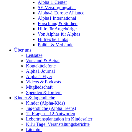
Alpha-1-Center
SE-Versorgungsatlas
Alpha-1 Europe Alliance
Alpha1 International
Forschung & Studien
Hilfe für Angehörige
Von Alphas für Alphas
Hilfreiche Links
Politik & Verbände
Über uns
Leitsätze
Vorstand & Beirat
Kontakttelefone
Alpha1-Journal
Alpha-1 Flyer
Videos & Podcasts
Mitgliedschaft
Spenden & fördern
Kinder & Jugendliche
Kinder (Alpha-Kids)
Jugendliche (Alpha-Teens)
12 Fragen – 12 Antworten
Lebertransplantation im Kindesalter
KiJu-Tage: Veranstaltungsberichte
Literatur