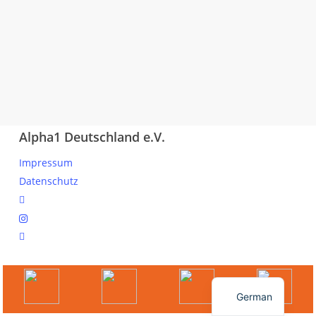
Alpha1 Deutschland e.V.
Impressum
Datenschutz
linkedin
instagram
spotify
© 2026 Ihr Online Portal für Mitglieder und Interessierte.
English
German