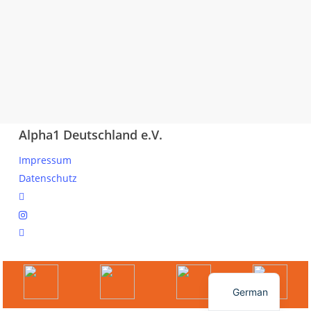
Alpha1 Deutschland e.V.
Impressum
Datenschutz
linkedin
instagram
spotify
© 2026 Ihr Online Portal für Mitglieder und Interessierte.
English
German