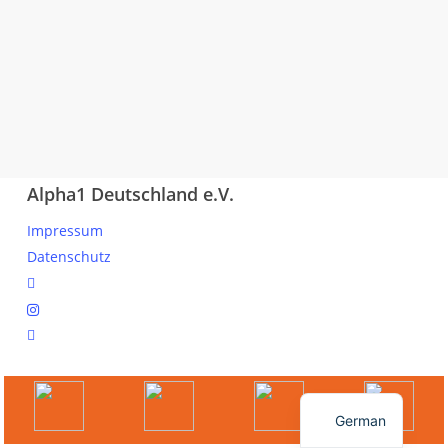
Alpha1 Deutschland e.V.
Impressum
Datenschutz
linkedin
instagram
spotify
© 2026 Ihr Online Portal für Mitglieder und Interessierte.
English
German