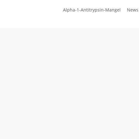
Zum
Alpha-1-Antitrypsin-Mangel
News
Hauptinhalt
springen