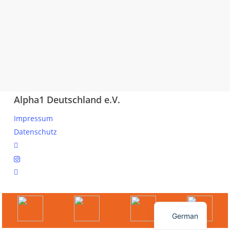
Alpha1 Deutschland e.V.
Impressum
Datenschutz
linkedin
instagram
spotify
© 2026 Ihr Online Portal für Mitglieder und Interessierte.
English
German