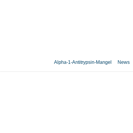
Zum
Hauptinhalt
springen
Alpha-1-Antitrypsin-Mangel
News