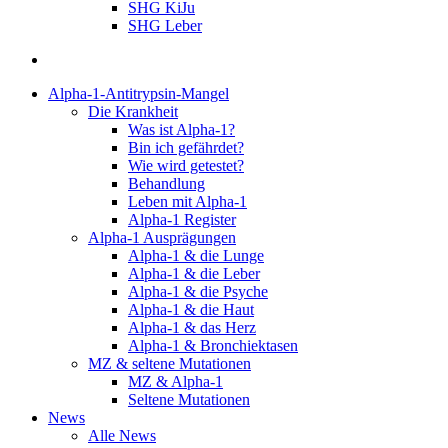
SHG KiJu
SHG Leber
suchen
Alpha-1-Antitrypsin-Mangel
Die Krankheit
Was ist Alpha-1?
Bin ich gefährdet?
Wie wird getestet?
Behandlung
Leben mit Alpha-1
Alpha-1 Register
Alpha-1 Ausprägungen
Alpha-1 & die Lunge
Alpha-1 & die Leber
Alpha-1 & die Psyche
Alpha-1 & die Haut
Alpha-1 & das Herz
Alpha-1 & Bronchiektasen
MZ & seltene Mutationen
MZ & Alpha-1
Seltene Mutationen
News
Alle News