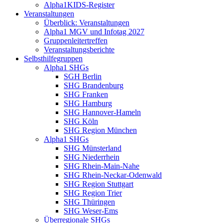
Alpha1KIDS-Register
Veranstaltungen
Überblick: Veranstaltungen
Alpha1 MGV und Infotag 2027
Gruppenleitertreffen
Veranstaltungsberichte
Selbsthilfegruppen
Alpha1 SHGs
SGH Berlin
SHG Brandenburg
SHG Franken
SHG Hamburg
SHG Hannover-Hameln
SHG Köln
SHG Region München
Alpha1 SHGs
SHG Münsterland
SHG Niederrhein
SHG Rhein-Main-Nahe
SHG Rhein-Neckar-Odenwald
SHG Region Stuttgart
SHG Region Trier
SHG Thüringen
SHG Weser-Ems
Überregionale SHGs