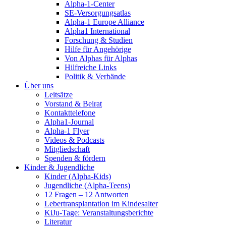
Alpha-1-Center
SE-Versorgungsatlas
Alpha-1 Europe Alliance
Alpha1 International
Forschung & Studien
Hilfe für Angehörige
Von Alphas für Alphas
Hilfreiche Links
Politik & Verbände
Über uns
Leitsätze
Vorstand & Beirat
Kontakttelefone
Alpha1-Journal
Alpha-1 Flyer
Videos & Podcasts
Mitgliedschaft
Spenden & fördern
Kinder & Jugendliche
Kinder (Alpha-Kids)
Jugendliche (Alpha-Teens)
12 Fragen – 12 Antworten
Lebertransplantation im Kindesalter
KiJu-Tage: Veranstaltungsberichte
Literatur