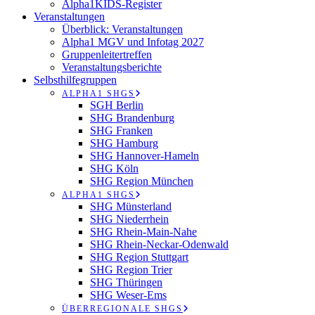
Alpha1KIDS-Register
Veranstaltungen
Überblick: Veranstaltungen
Alpha1 MGV und Infotag 2027
Gruppenleitertreffen
Veranstaltungsberichte
Selbsthilfegruppen
ALPHA1 SHGS
SGH Berlin
SHG Brandenburg
SHG Franken
SHG Hamburg
SHG Hannover-Hameln
SHG Köln
SHG Region München
ALPHA1 SHGS
SHG Münsterland
SHG Niederrhein
SHG Rhein-Main-Nahe
SHG Rhein-Neckar-Odenwald
SHG Region Stuttgart
SHG Region Trier
SHG Thüringen
SHG Weser-Ems
ÜBERREGIONALE SHGS