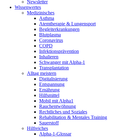
Newsletter
Wissenwertes
Medizinisches
Asthma
Atemtherapie & Lungensport
Begleiterkrankungen
Blutplasma
Coronavirus
COPD
Infektionsprävention
Inhalieren
Schwanger mit Alpha-1
Transplantation
Alltag meistern
Digitalisierung
Entspannung
Ernährung
Hilfsmittel
Mobil mit Alpha1
Rauchentwöhnung
Rechtliches und Soziales
Rehabilitation & Mentales Training
Sauerstoff
Hilfreiches
Alpha-1-Glossar