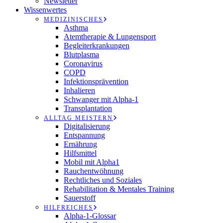
Newsletter
Wissenwertes
MEDIZINISCHES
Asthma
Atemtherapie & Lungensport
Begleiterkrankungen
Blutplasma
Coronavirus
COPD
Infektionsprävention
Inhalieren
Schwanger mit Alpha-1
Transplantation
ALLTAG MEISTERN
Digitalisierung
Entspannung
Ernährung
Hilfsmittel
Mobil mit Alpha1
Rauchentwöhnung
Rechtliches und Soziales
Rehabilitation & Mentales Training
Sauerstoff
HILFREICHES
Alpha-1-Glossar