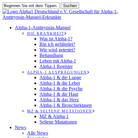
Zum
Suchen
Hauptinhalt
Suche
springen
schließen
suchen
Speisekarte
Alpha-1-Antitrypsin-Mangel
DIE KRANKHEIT
Was ist Alpha-1?
Bin ich gefährdet?
Wie wird getestet?
Behandlung
Leben mit Alpha-1
Alpha-1 Register
ALPHA-1 AUSPRÄGUNGEN
Alpha-1 & die Lunge
Alpha-1 & die Leber
Alpha-1 & die Psyche
Alpha-1 & die Haut
Alpha-1 & das Herz
Alpha-1 & Bronchiektasen
MZ & SELTENE MUTATIONEN
MZ & Alpha-1
Seltene Mutationen
News
Alle News