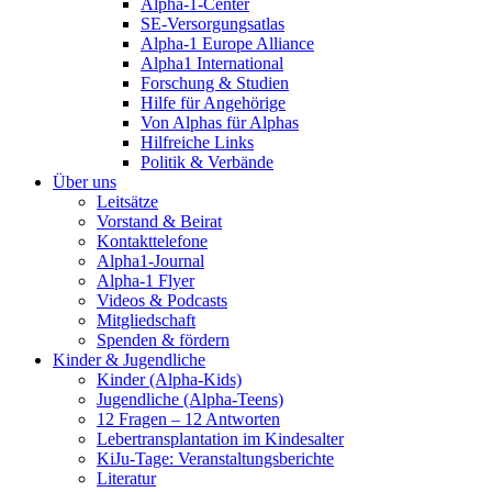
Alpha-1-Center
SE-Versorgungsatlas
Alpha-1 Europe Alliance
Alpha1 International
Forschung & Studien
Hilfe für Angehörige
Von Alphas für Alphas
Hilfreiche Links
Politik & Verbände
Über uns
Leitsätze
Vorstand & Beirat
Kontakttelefone
Alpha1-Journal
Alpha-1 Flyer
Videos & Podcasts
Mitgliedschaft
Spenden & fördern
Kinder & Jugendliche
Kinder (Alpha-Kids)
Jugendliche (Alpha-Teens)
12 Fragen – 12 Antworten
Lebertransplantation im Kindesalter
KiJu-Tage: Veranstaltungsberichte
Literatur