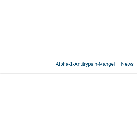
Zum
Hauptinhalt
springen
Alpha-1-Antitrypsin-Mangel
News