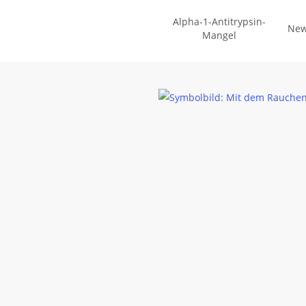
Zum
Alpha-1-Antitrypsin-
Hauptinhalt
Ne
Mangel
springen