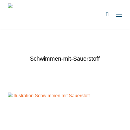
Zum
Hauptinhalt
Speis
suchen
springen
Schwimmen-mit-Sauerstoff