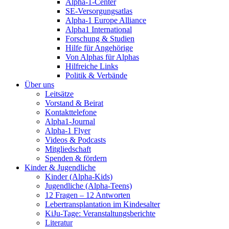
Alpha-1-Center
SE-Versorgungsatlas
Alpha-1 Europe Alliance
Alpha1 International
Forschung & Studien
Hilfe für Angehörige
Von Alphas für Alphas
Hilfreiche Links
Politik & Verbände
Über uns
Leitsätze
Vorstand & Beirat
Kontakttelefone
Alpha1-Journal
Alpha-1 Flyer
Videos & Podcasts
Mitgliedschaft
Spenden & fördern
Kinder & Jugendliche
Kinder (Alpha-Kids)
Jugendliche (Alpha-Teens)
12 Fragen – 12 Antworten
Lebertransplantation im Kindesalter
KiJu-Tage: Veranstaltungsberichte
Literatur