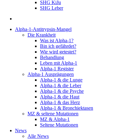
SHG KiJu
SHG Leber
suchen
Alpha-1-Antitrypsin-Mangel
Die Krankheit
Was ist Alpha-1?
Bin ich gefährdet?
Wie wird getestet?
Behandlung
Leben mit Alpha-1
Alpha-1 Register
Alpha-1 Ausprägungen
Alpha-1 & die Lunge
Alpha-1 & die Leber
Alpha-1 & die Psyche
Alpha-1 & die Haut
Alpha-1 & das Herz
Alpha-1 & Bronchiektasen
MZ & seltene Mutationen
MZ & Alpha-1
Seltene Mutationen
News
Alle News