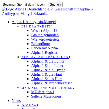
Zum
Suchen
Hauptinhalt
Suche
springen
schließen
suchen
Speisekarte
Alpha-1-Antitrypsin-Mangel
DIE KRANKHEIT
Was ist Alpha-1?
Bin ich gefährdet?
Wie wird getestet?
Behandlung
Leben mit Alpha-1
Alpha-1 Register
ALPHA-1 AUSPRÄGUNGEN
Alpha-1 & die Lunge
Alpha-1 & die Leber
Alpha-1 & die Psyche
Alpha-1 & die Haut
Alpha-1 & das Herz
Alpha-1 & Bronchiektasen
MZ & SELTENE MUTATIONEN
MZ & Alpha-1
Seltene Mutationen
News
Alle News