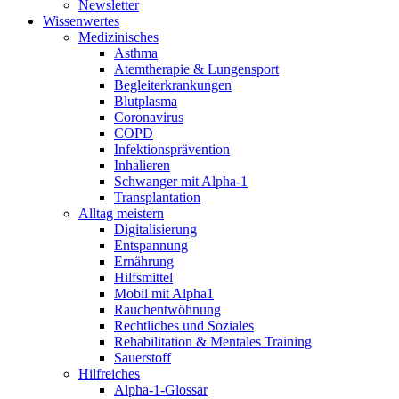
Newsletter
Wissenwertes
Medizinisches
Asthma
Atemtherapie & Lungensport
Begleiterkrankungen
Blutplasma
Coronavirus
COPD
Infektionsprävention
Inhalieren
Schwanger mit Alpha-1
Transplantation
Alltag meistern
Digitalisierung
Entspannung
Ernährung
Hilfsmittel
Mobil mit Alpha1
Rauchentwöhnung
Rechtliches und Soziales
Rehabilitation & Mentales Training
Sauerstoff
Hilfreiches
Alpha-1-Glossar