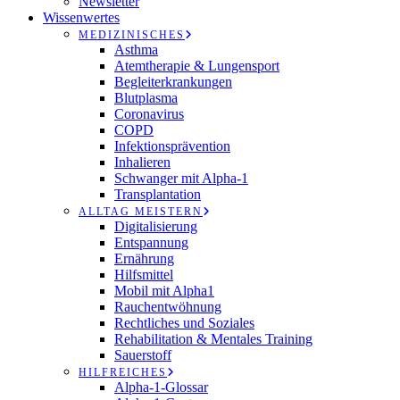
Newsletter
Wissenwertes
MEDIZINISCHES
Asthma
Atemtherapie & Lungensport
Begleiterkrankungen
Blutplasma
Coronavirus
COPD
Infektionsprävention
Inhalieren
Schwanger mit Alpha-1
Transplantation
ALLTAG MEISTERN
Digitalisierung
Entspannung
Ernährung
Hilfsmittel
Mobil mit Alpha1
Rauchentwöhnung
Rechtliches und Soziales
Rehabilitation & Mentales Training
Sauerstoff
HILFREICHES
Alpha-1-Glossar