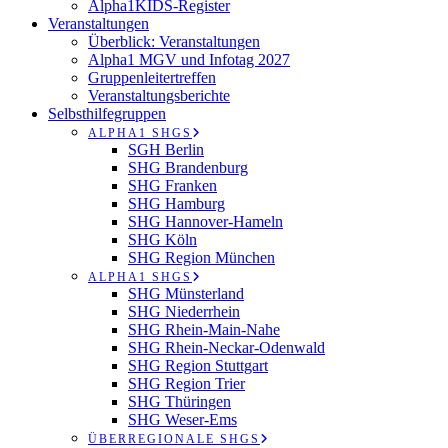
Alpha1KIDS-Register
Veranstaltungen
Überblick: Veranstaltungen
Alpha1 MGV und Infotag 2027
Gruppenleitertreffen
Veranstaltungsberichte
Selbsthilfegruppen
ALPHA1 SHGS
SGH Berlin
SHG Brandenburg
SHG Franken
SHG Hamburg
SHG Hannover-Hameln
SHG Köln
SHG Region München
ALPHA1 SHGS
SHG Münsterland
SHG Niederrhein
SHG Rhein-Main-Nahe
SHG Rhein-Neckar-Odenwald
SHG Region Stuttgart
SHG Region Trier
SHG Thüringen
SHG Weser-Ems
ÜBERREGIONALE SHGS