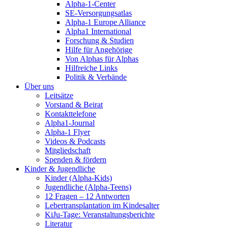
Alpha-1-Center
SE-Versorgungsatlas
Alpha-1 Europe Alliance
Alpha1 International
Forschung & Studien
Hilfe für Angehörige
Von Alphas für Alphas
Hilfreiche Links
Politik & Verbände
Über uns
Leitsätze
Vorstand & Beirat
Kontakttelefone
Alpha1-Journal
Alpha-1 Flyer
Videos & Podcasts
Mitgliedschaft
Spenden & fördern
Kinder & Jugendliche
Kinder (Alpha-Kids)
Jugendliche (Alpha-Teens)
12 Fragen – 12 Antworten
Lebertransplantation im Kindesalter
KiJu-Tage: Veranstaltungsberichte
Literatur