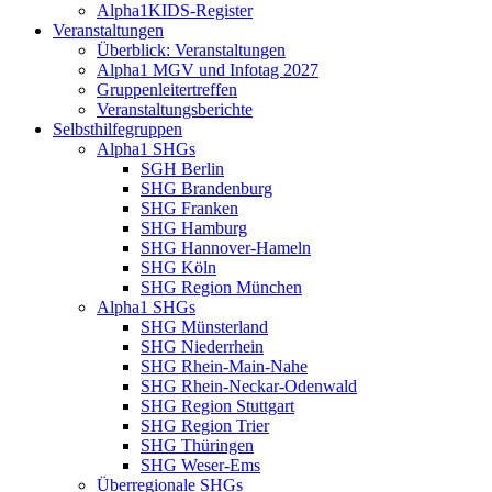
Alpha1KIDS-Register
Veranstaltungen
Überblick: Veranstaltungen
Alpha1 MGV und Infotag 2027
Gruppenleitertreffen
Veranstaltungsberichte
Selbsthilfegruppen
Alpha1 SHGs
SGH Berlin
SHG Brandenburg
SHG Franken
SHG Hamburg
SHG Hannover-Hameln
SHG Köln
SHG Region München
Alpha1 SHGs
SHG Münsterland
SHG Niederrhein
SHG Rhein-Main-Nahe
SHG Rhein-Neckar-Odenwald
SHG Region Stuttgart
SHG Region Trier
SHG Thüringen
SHG Weser-Ems
Überregionale SHGs