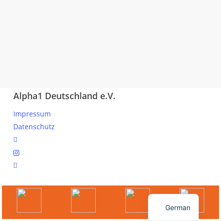
Alpha1 Deutschland e.V.
Impressum
Datenschutz
linkedin
instagram
spotify
© 2026 Ihr Online Portal für Mitglieder und Interessierte.
English
German