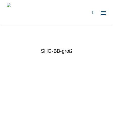
Zum
Hauptinhalt
Speis
suchen
springen
SHG-BB-groß