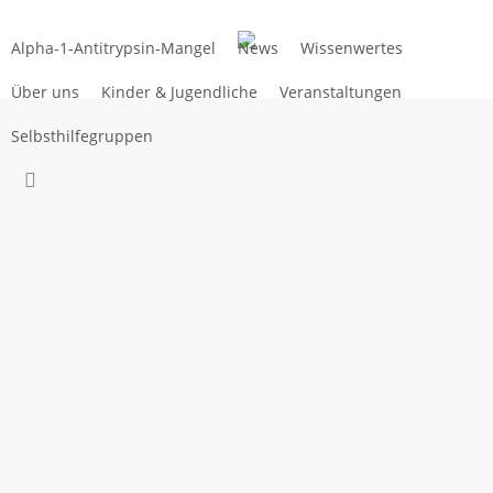
Zum
Hauptinhalt
Alpha-1-Antitrypsin-Mangel
News
Wissenwertes
springen
Über uns
Kinder & Jugendliche
Veranstaltungen
Selbsthilfegruppen
suchen