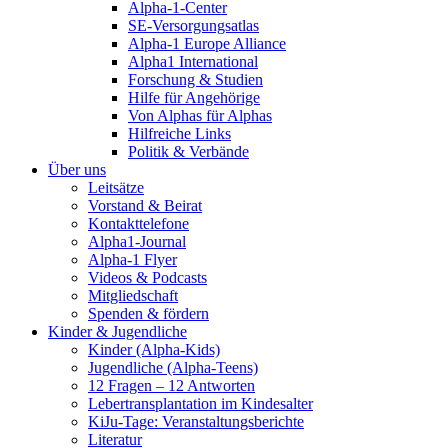
Alpha-1-Center
SE-Versorgungsatlas
Alpha-1 Europe Alliance
Alpha1 International
Forschung & Studien
Hilfe für Angehörige
Von Alphas für Alphas
Hilfreiche Links
Politik & Verbände
Über uns
Leitsätze
Vorstand & Beirat
Kontakttelefone
Alpha1-Journal
Alpha-1 Flyer
Videos & Podcasts
Mitgliedschaft
Spenden & fördern
Kinder & Jugendliche
Kinder (Alpha-Kids)
Jugendliche (Alpha-Teens)
12 Fragen – 12 Antworten
Lebertransplantation im Kindesalter
KiJu-Tage: Veranstaltungsberichte
Literatur