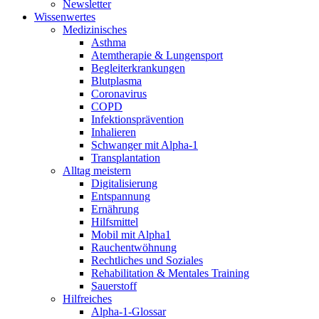
Newsletter
Wissenwertes
Medizinisches
Asthma
Atemtherapie & Lungensport
Begleiterkrankungen
Blutplasma
Coronavirus
COPD
Infektionsprävention
Inhalieren
Schwanger mit Alpha-1
Transplantation
Alltag meistern
Digitalisierung
Entspannung
Ernährung
Hilfsmittel
Mobil mit Alpha1
Rauchentwöhnung
Rechtliches und Soziales
Rehabilitation & Mentales Training
Sauerstoff
Hilfreiches
Alpha-1-Glossar