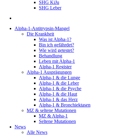
SHG KiJu
SHG Leber
suchen
Alpha-1-Antitrypsin-Mangel
Die Krankheit
Was ist Alpha-1?
Bin ich gefährdet?
Wie wird getestet?
Behandlung
Leben mit Alpha-1
Alpha-1 Register
Alpha-1 Ausprägungen
Alpha-1 & die Lunge
Alpha-1 & die Leber
Alpha-1 & die Psyche
Alpha-1 & die Haut
Alpha-1 & das Herz
Alpha-1 & Bronchiektasen
MZ & seltene Mutationen
MZ & Alpha-1
Seltene Mutationen
News
Alle News