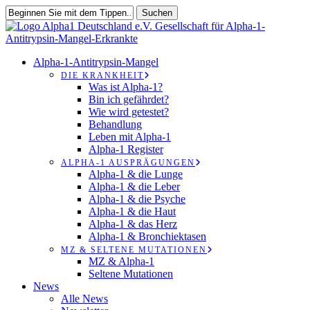
Zum
Suchen
Hauptinhalt
Suche
springen
schließen
suchen
Speisekarte
Alpha-1-Antitrypsin-Mangel
DIE KRANKHEIT
Was ist Alpha-1?
Bin ich gefährdet?
Wie wird getestet?
Behandlung
Leben mit Alpha-1
Alpha-1 Register
ALPHA-1 AUSPRÄGUNGEN
Alpha-1 & die Lunge
Alpha-1 & die Leber
Alpha-1 & die Psyche
Alpha-1 & die Haut
Alpha-1 & das Herz
Alpha-1 & Bronchiektasen
MZ & SELTENE MUTATIONEN
MZ & Alpha-1
Seltene Mutationen
News
Alle News