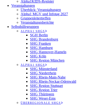
Alpha1KIDS-Register
Veranstaltungen
Überblick: Veranstaltungen
Alpha1 MGV und Infotag 2027
Gruppenleitertreffen
Veranstaltungsberichte
Selbsthilfegruppen
ALPHA1 SHGS
SGH Berlin
SHG Brandenburg
SHG Franken
SHG Hamburg
SHG Hannover-Hameln
SHG Köln
SHG Region München
ALPHA1 SHGS
SHG Münsterland
SHG Niederrhein
SHG Rhein-Main-Nahe
SHG Rhein-Neckar-Odenwald
SHG Region Stuttgart
SHG Region Trier
SHG Thüringen
SHG Weser-Ems
ÜBERREGIONALE SHGS