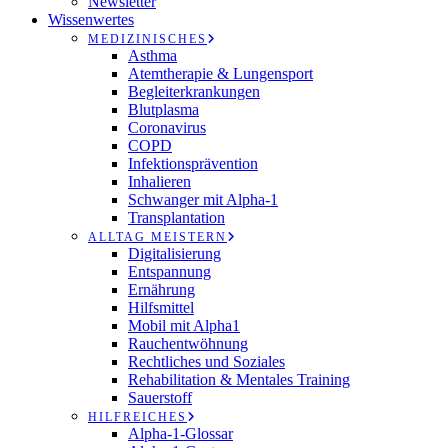
Newsletter
Wissenwertes
MEDIZINISCHES
Asthma
Atemtherapie & Lungensport
Begleiterkrankungen
Blutplasma
Coronavirus
COPD
Infektionsprävention
Inhalieren
Schwanger mit Alpha-1
Transplantation
ALLTAG MEISTERN
Digitalisierung
Entspannung
Ernährung
Hilfsmittel
Mobil mit Alpha1
Rauchentwöhnung
Rechtliches und Soziales
Rehabilitation & Mentales Training
Sauerstoff
HILFREICHES
Alpha-1-Glossar