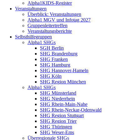
Alpha1KIDS-Register
Veranstaltungen
Überblick: Veranstaltungen
Alpha1 MGV und Infotag 2027
Gruppenleitertreffen
Veranstaltungsberichte
Selbsthilfegruppen
Alpha1 SHGs
SGH Berlin
SHG Brandenburg
SHG Franken
SHG Hamburg
SHG Hannover-Hameln
SHG Köln
SHG Region München
Alpha1 SHGs
SHG Münsterland
SHG Niederrhein
SHG Rhein-Main-Nahe
SHG Rhein-Neckar-Odenwald
SHG Region Stuttgart
SHG Region Trier
SHG Thüringen
SHG Weser-Ems
Überregionale SHGs