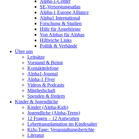
Alpha-1-Center
SE-Versorgungsatlas
Alpha-1 Europe Alliance
Alpha1 International
Forschung & Studien
Hilfe für Angehörige
Von Alphas für Alphas
Hilfreiche Links
Politik & Verbände
Über uns
Leitsätze
Vorstand & Beirat
Kontakttelefone
Alpha1-Journal
Alpha-1 Flyer
Videos & Podcasts
Mitgliedschaft
Spenden & fördern
Kinder & Jugendliche
Kinder (Alpha-Kids)
Jugendliche (Alpha-Teens)
12 Fragen – 12 Antworten
Lebertransplantation im Kindesalter
KiJu-Tage: Veranstaltungsberichte
Literatur