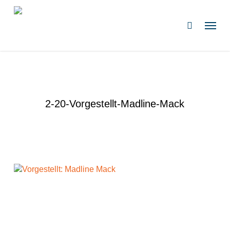
Zum
Hauptinhalt
Speis
suchen
springen
2-20-Vorgestellt-Madline-Mack