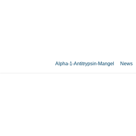
Zum
Hauptinhalt
springen
Alpha-1-Antitrypsin-Mangel
News