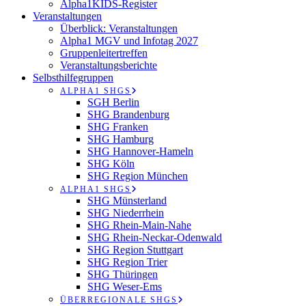
Alpha1KIDS-Register
Veranstaltungen
Überblick: Veranstaltungen
Alpha1 MGV und Infotag 2027
Gruppenleitertreffen
Veranstaltungsberichte
Selbsthilfegruppen
ALPHA1 SHGS
SGH Berlin
SHG Brandenburg
SHG Franken
SHG Hamburg
SHG Hannover-Hameln
SHG Köln
SHG Region München
ALPHA1 SHGS
SHG Münsterland
SHG Niederrhein
SHG Rhein-Main-Nahe
SHG Rhein-Neckar-Odenwald
SHG Region Stuttgart
SHG Region Trier
SHG Thüringen
SHG Weser-Ems
ÜBERREGIONALE SHGS