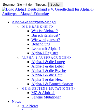
Zum
Suchen
Hauptinhalt
Suche
springen
schließen
suchen
Speisekarte
Alpha-1-Antitrypsin-Mangel
DIE KRANKHEIT
Was ist Alpha-1?
Bin ich gefährdet?
Wie wird getestet?
Behandlung
Leben mit Alpha-1
Alpha-1 Register
ALPHA-1 AUSPRÄGUNGEN
Alpha-1 & die Lunge
Alpha-1 & die Leber
Alpha-1 & die Psyche
Alpha-1 & die Haut
Alpha-1 & das Herz
Alpha-1 & Bronchiektasen
MZ & SELTENE MUTATIONEN
MZ & Alpha-1
Seltene Mutationen
News
Alle News