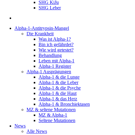
SHG KiJu
SHG Leber
suchen
Alpha-1-Antitrypsin-Mangel
Die Krankheit
Was ist Alpha-1?
Bin ich gefährdet?
Wie wird getestet?
Behandlung
Leben mit Alpha-1
Alpha-1 Register
Alpha-1 Ausprägungen
Alpha-1 & die Lunge
Alpha-1 & die Leber
Alpha-1 & die Psyche
Alpha-1 & die Haut
Alpha-1 & das Herz
Alpha-1 & Bronchiektasen
MZ & seltene Mutationen
MZ & Alpha-1
Seltene Mutationen
News
Alle News