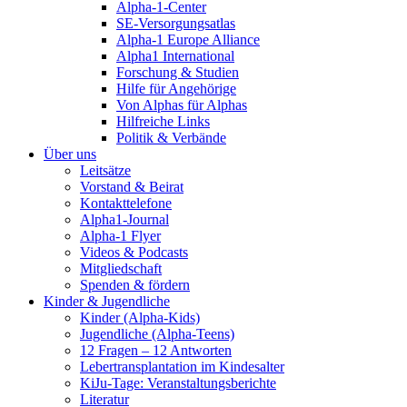
Alpha-1-Center
SE-Versorgungsatlas
Alpha-1 Europe Alliance
Alpha1 International
Forschung & Studien
Hilfe für Angehörige
Von Alphas für Alphas
Hilfreiche Links
Politik & Verbände
Über uns
Leitsätze
Vorstand & Beirat
Kontakttelefone
Alpha1-Journal
Alpha-1 Flyer
Videos & Podcasts
Mitgliedschaft
Spenden & fördern
Kinder & Jugendliche
Kinder (Alpha-Kids)
Jugendliche (Alpha-Teens)
12 Fragen – 12 Antworten
Lebertransplantation im Kindesalter
KiJu-Tage: Veranstaltungsberichte
Literatur