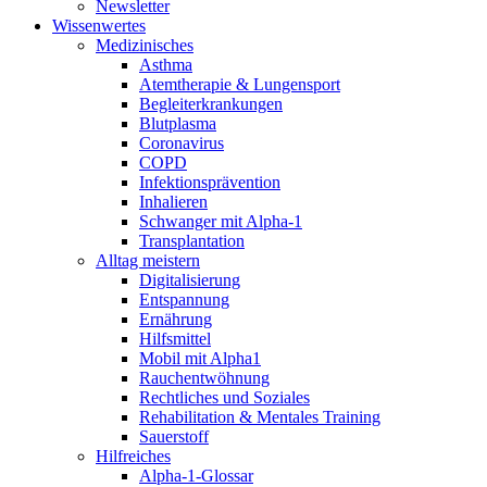
Newsletter
Wissenwertes
Medizinisches
Asthma
Atemtherapie & Lungensport
Begleiterkrankungen
Blutplasma
Coronavirus
COPD
Infektionsprävention
Inhalieren
Schwanger mit Alpha-1
Transplantation
Alltag meistern
Digitalisierung
Entspannung
Ernährung
Hilfsmittel
Mobil mit Alpha1
Rauchentwöhnung
Rechtliches und Soziales
Rehabilitation & Mentales Training
Sauerstoff
Hilfreiches
Alpha-1-Glossar