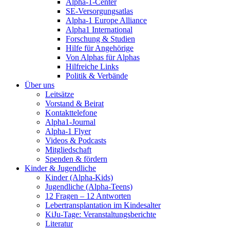
Alpha-1-Center
SE-Versorgungsatlas
Alpha-1 Europe Alliance
Alpha1 International
Forschung & Studien
Hilfe für Angehörige
Von Alphas für Alphas
Hilfreiche Links
Politik & Verbände
Über uns
Leitsätze
Vorstand & Beirat
Kontakttelefone
Alpha1-Journal
Alpha-1 Flyer
Videos & Podcasts
Mitgliedschaft
Spenden & fördern
Kinder & Jugendliche
Kinder (Alpha-Kids)
Jugendliche (Alpha-Teens)
12 Fragen – 12 Antworten
Lebertransplantation im Kindesalter
KiJu-Tage: Veranstaltungsberichte
Literatur