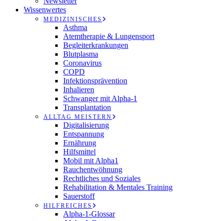
Newsletter
Wissenwertes
MEDIZINISCHES
Asthma
Atemtherapie & Lungensport
Begleiterkrankungen
Blutplasma
Coronavirus
COPD
Infektionsprävention
Inhalieren
Schwanger mit Alpha-1
Transplantation
ALLTAG MEISTERN
Digitalisierung
Entspannung
Ernährung
Hilfsmittel
Mobil mit Alpha1
Rauchentwöhnung
Rechtliches und Soziales
Rehabilitation & Mentales Training
Sauerstoff
HILFREICHES
Alpha-1-Glossar