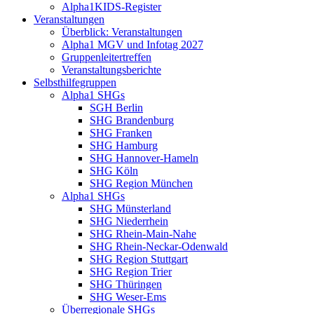
Alpha1KIDS-Register
Veranstaltungen
Überblick: Veranstaltungen
Alpha1 MGV und Infotag 2027
Gruppenleitertreffen
Veranstaltungsberichte
Selbsthilfegruppen
Alpha1 SHGs
SGH Berlin
SHG Brandenburg
SHG Franken
SHG Hamburg
SHG Hannover-Hameln
SHG Köln
SHG Region München
Alpha1 SHGs
SHG Münsterland
SHG Niederrhein
SHG Rhein-Main-Nahe
SHG Rhein-Neckar-Odenwald
SHG Region Stuttgart
SHG Region Trier
SHG Thüringen
SHG Weser-Ems
Überregionale SHGs