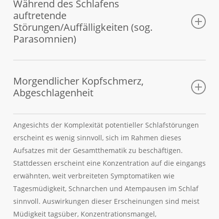
schlafen zu können. Stattdessen gehen die Betroffenen
Während des Schlafens
auftretende
wesentlich früher oder wesentlich später zu Bett, haben
Störungen/Auffälligkeiten (sog.
dann aber in der Regel keine Schlafprobleme. In anderen
Parasomnien)
Fällen ist überhaupt kein vorhersagbarer Schlaf-Wach-
Rhythmus auszumachen. Häufig als vorübergehendes
Problem nach Fernreisen.
Hierzu zählen Auffälligkeiten im Schlaf wie Schlafwandeln,
Sprechen im Schlaf, Zähneknirschen und anderes.
Morgendlicher Kopfschmerz,
Abgeschlagenheit
Anstieg des Kohlenstoffdioxids im Blut, aufgrund von
Angesichts der Komplexität potentieller Schlafstörungen
erschöpfter Atem-/Atemhilfsmuskulatur.
erscheint es wenig sinnvoll, sich im Rahmen dieses
Aufsatzes mit der Gesamtthematik zu beschäftigen.
Stattdessen erscheint eine Konzentration auf die eingangs
erwähnten, weit verbreiteten Symptomatiken wie
Tagesmüdigkeit, Schnarchen und Atempausen im Schlaf
sinnvoll. Auswirkungen dieser Erscheinungen sind meist
Müdigkeit tagsüber, Konzentrationsmangel,