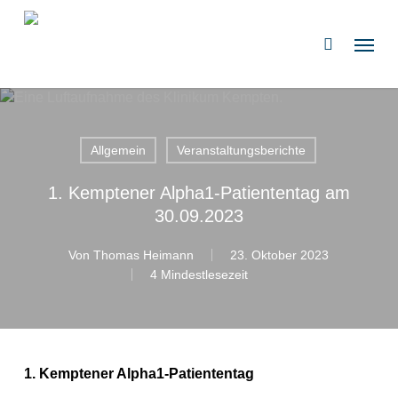
Zum
Hauptinhalt
Speis
suchen
springen
Allgemein
Veranstaltungsberichte
1. Kemptener Alpha1-Patiententag am
30.09.2023
Von
Thomas Heimann
23. Oktober 2023
4 Mindestlesezeit
1. Kemptener Alpha1-Patiententag