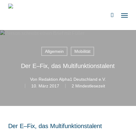
Zum
Hauptinhalt
Speis
suchen
springen
Allgemein
Mobilität
Der E–Fix, das Multifunktionstalent
Von
Redaktion Alpha1 Deutschland e.V.
10. März 2017
2 Mindestlesezeit
Der E–Fix, das Multifunktionstalent