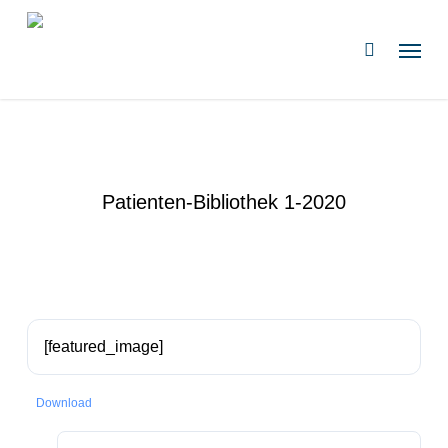
Zum
Hauptinhalt
Speis
suchen
springen
Patienten-Bibliothek 1-2020
[featured_image]
Download