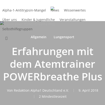
Zum
Hauptinhalt
Alpha-1-Antitrypsin-Mangel
News
Wissenwertes
springen
Über uns
Kinder & Jugendliche
Veranstaltungen
Selbsthilfegruppen
Allgemein
Lungensport
suchen
Erfahrungen mit
dem Atemtrainer
POWERbreathe Plus
Von
Redaktion Alpha1 Deutschland e.V.
9. April 2018
2 Mindestlesezeit