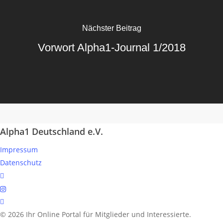
Nächster Beitrag
Vorwort Alpha1-Journal 1/2018
Alpha1 Deutschland e.V.
Impressum
Datenschutz
linkedin
instagram
spotify
© 2026 Ihr Online Portal für Mitglieder und Interessierte.