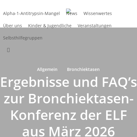
Zum
Hauptinhalt
Alpha-1-Antitrypsin-Mangel
News
Wissenwertes
springen
Über uns
Kinder & Jugendliche
Veranstaltungen
Selbsthilfegruppen
suchen
Allgemein
Bronchiektasen
Ergebnisse und FAQ’s
zur Bronchiektasen-
Konferenz der ELF
aus März 2026