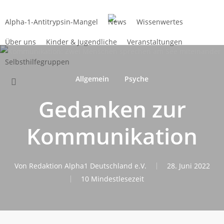
Zum
Hauptinhalt
Alpha-1-Antitrypsin-Mangel
News
Wissenwertes
springen
Über uns
Kinder & Jugendliche
Veranstaltungen
Selbsthilfegruppen
Allgemein
Psyche
suchen
Gedanken zur
Kommunikation
Von
Redaktion Alpha1 Deutschland e.V.
28. Juni 2022
10 Mindestlesezeit